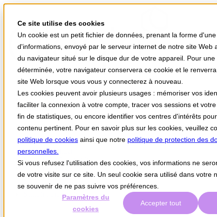
Ce site utilise des cookies
Un cookie est un petit fichier de données, prenant la forme d'une
d'informations, envoyé par le serveur internet de notre site Web a
du navigateur situé sur le disque dur de votre appareil. Pour une
déterminée, votre navigateur conservera ce cookie et le renverr
site Web lorsque vous vous y connecterez à nouveau.
Votre univers Stellair
Les cookies peuvent avoir plusieurs usages : mémoriser vos ident
Vos besoins
faciliter la connexion à votre compte, tracer vos sessions et votr
Actualités
fin de statistiques, ou encore identifier vos centres d'intérêts po
A propos
Support
contenu pertinent. Pour en savoir plus sur les cookies, veuillez c
politique de cookies
ainsi que notre
politique de protection des 
Stellair Médecin
Stellair Infirmier
personnelles.
Stellair Hôpital public
Si vous refusez l'utilisation des cookies, vos informations ne sero
Stellair Clinique
de votre visite sur ce site. Un seul cookie sera utilisé dans votre 
Stellair Officine
Stellair Labo
se souvenir de ne pas suivre vos préférences.
Stellair Paramédical
Paramètres du
Accepter tout
cookies