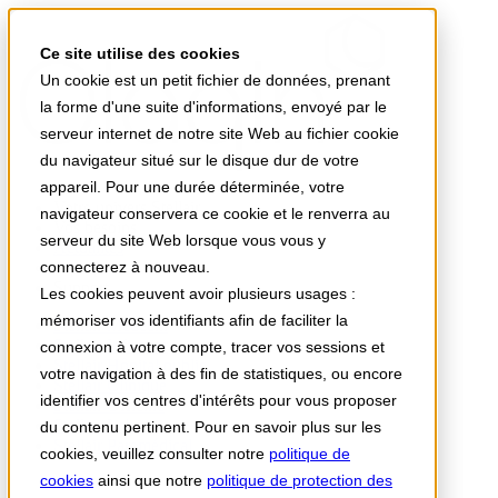
Ce site utilise des cookies
Un cookie est un petit fichier de données, prenant
la forme d'une suite d'informations, envoyé par le
serveur internet de notre site Web au fichier cookie
du navigateur situé sur le disque dur de votre
appareil. Pour une durée déterminée, votre
Votre univers Stellair
navigateur conservera ce cookie et le renverra au
Vos besoins
serveur du site Web lorsque vous vous y
Actualités
connecterez à nouveau.
A propos
Support
Les cookies peuvent avoir plusieurs usages :
mémoriser vos identifiants afin de faciliter la
Stellair Médecin
Stellair Infirmier
connexion à votre compte, tracer vos sessions et
Stellair Hôpital public
votre navigation à des fin de statistiques, ou encore
Stellair Clinique
identifier vos centres d'intérêts pour vous proposer
Stellair Officine
Stellair Labo
du contenu pertinent. Pour en savoir plus sur les
Stellair Paramédical
cookies, veuillez consulter notre
politique de
cookies
ainsi que notre
politique de protection des