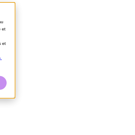
au
 et
s et
.