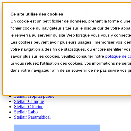
Ce site utilise des cookies
Un cookie est un petit fichier de données, prenant la forme d'une
fichier cookie du navigateur situé sur le disque dur de votre app
le renverra au serveur du site Web lorsque vous vous y connect
Les cookies peuvent avoir plusieurs usages : mémoriser vos identif
votre navigation à des fin de statistiques, ou encore identifier v
Votre univers Stellair
savoir plus sur les cookies, veuillez consulter notre
politique de c
Vos besoins
Si vous refusez l'utilisation des cookies, vos informations ne seron
Actualités
dans votre navigateur afin de se souvenir de ne pas suivre vos p
A propos
Support
Stellair Médecin
Stellair Infirmier
Stellair Hôpital public
Stellair Clinique
Stellair Officine
Stellair Labo
Stellair Paramédical