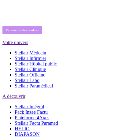
Paramètres des cookies
Votre univers
Stellair Médecin
Stellair Infirmier
Stellair Hôpital public
Stellair Clinique
Stellair Officine
Stellair Labo
Stellair Paramédical
A découvrir
Stellair Intégral
Pack Inzee Factu
Plateforme 4Axes
Stellair Factu Paramed
HELIO
DIAPASON