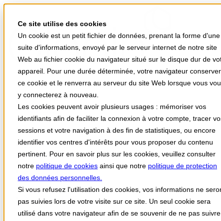
Ce site utilise des cookies
Un cookie est un petit fichier de données, prenant la forme d'une
suite d'informations, envoyé par le serveur internet de notre site
Web au fichier cookie du navigateur situé sur le disque dur de vo
appareil. Pour une durée déterminée, votre navigateur conserve
ce cookie et le renverra au serveur du site Web lorsque vous vo
Votre univers Stellair
y connecterez à nouveau.
Vos besoins
Les cookies peuvent avoir plusieurs usages : mémoriser vos
Actualités
identifiants afin de faciliter la connexion à votre compte, tracer v
A propos
Support
sessions et votre navigation à des fin de statistiques, ou encore
identifier vos centres d'intérêts pour vous proposer du contenu
Stellair Médecin
Stellair Infirmier
pertinent. Pour en savoir plus sur les cookies, veuillez consulter
Stellair Hôpital public
notre
politique de cookies
ainsi que notre
politique de protection
Stellair Clinique
des données personnelles.
Stellair Officine
Stellair Labo
Si vous refusez l'utilisation des cookies, vos informations ne sero
Stellair Paramédical
pas suivies lors de votre visite sur ce site. Un seul cookie sera
utilisé dans votre navigateur afin de se souvenir de ne pas suivre