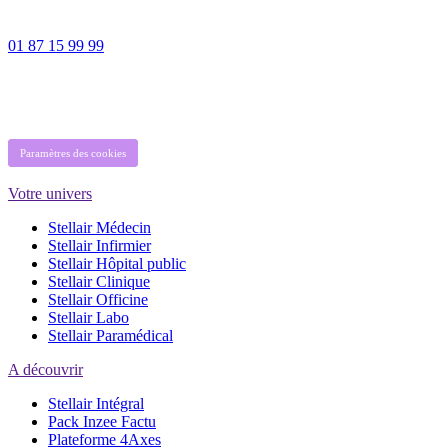
01 87 15 99 99
Paramètres des cookies
Votre univers
Stellair Médecin
Stellair Infirmier
Stellair Hôpital public
Stellair Clinique
Stellair Officine
Stellair Labo
Stellair Paramédical
A découvrir
Stellair Intégral
Pack Inzee Factu
Plateforme 4Axes