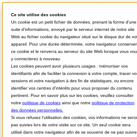
Ce site utilise des cookies
Un cookie est un petit fichier de données, prenant la forme d'une
suite d'informations, envoyé par le serveur internet de notre site
Web au fichier cookie du navigateur situé sur le disque dur de vo
appareil. Pour une durée déterminée, votre navigateur conserve
ce cookie et le renverra au serveur du site Web lorsque vous vo
Votre univers Stellair
y connecterez à nouveau.
Vos besoins
Les cookies peuvent avoir plusieurs usages : mémoriser vos
Actualités
identifiants afin de faciliter la connexion à votre compte, tracer v
A propos
Support
sessions et votre navigation à des fin de statistiques, ou encore
identifier vos centres d'intérêts pour vous proposer du contenu
Stellair Médecin
Stellair Infirmier
pertinent. Pour en savoir plus sur les cookies, veuillez consulter
Stellair Hôpital public
notre
politique de cookies
ainsi que notre
politique de protection
Stellair Clinique
des données personnelles.
Stellair Officine
Stellair Labo
Si vous refusez l'utilisation des cookies, vos informations ne sero
Stellair Paramédical
pas suivies lors de votre visite sur ce site. Un seul cookie sera
utilisé dans votre navigateur afin de se souvenir de ne pas suivre