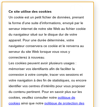
Ce site utilise des cookies
Un cookie est un petit fichier de données, prenant
la forme d'une suite d'informations, envoyé par le
serveur internet de notre site Web au fichier cookie
du navigateur situé sur le disque dur de votre
appareil. Pour une durée déterminée, votre
Votre univers Stellair
navigateur conservera ce cookie et le renverra au
Vos besoins
serveur du site Web lorsque vous vous y
Actualités
connecterez à nouveau.
A propos
Support
Les cookies peuvent avoir plusieurs usages :
mémoriser vos identifiants afin de faciliter la
Stellair Médecin
Stellair Infirmier
connexion à votre compte, tracer vos sessions et
Stellair Hôpital public
votre navigation à des fin de statistiques, ou encore
Stellair Clinique
identifier vos centres d'intérêts pour vous proposer
Stellair Officine
Stellair Labo
du contenu pertinent. Pour en savoir plus sur les
Stellair Paramédical
cookies, veuillez consulter notre
politique de
cookies
ainsi que notre
politique de protection des