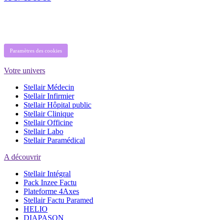
Paramètres des cookies
Votre univers
Stellair Médecin
Stellair Infirmier
Stellair Hôpital public
Stellair Clinique
Stellair Officine
Stellair Labo
Stellair Paramédical
A découvrir
Stellair Intégral
Pack Inzee Factu
Plateforme 4Axes
Stellair Factu Paramed
HELIO
DIAPASON