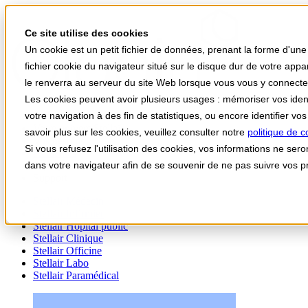
Ce site utilise des cookies
Un cookie est un petit fichier de données, prenant la forme d'une
fichier cookie du navigateur situé sur le disque dur de votre app
le renverra au serveur du site Web lorsque vous vous y connect
Les cookies peuvent avoir plusieurs usages : mémoriser vos identif
votre navigation à des fin de statistiques, ou encore identifier v
Votre univers Stellair
savoir plus sur les cookies, veuillez consulter notre
politique de c
Vos besoins
Si vous refusez l'utilisation des cookies, vos informations ne seron
Actualités
dans votre navigateur afin de se souvenir de ne pas suivre vos p
A propos
Support
Stellair Médecin
Stellair Infirmier
Stellair Hôpital public
Stellair Clinique
Stellair Officine
Stellair Labo
Stellair Paramédical