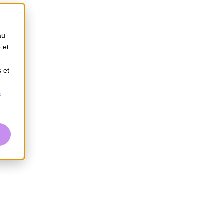
au
 et
s et
.