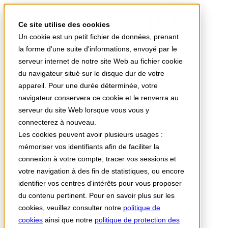
Ce site utilise des cookies
Un cookie est un petit fichier de données, prenant
la forme d'une suite d'informations, envoyé par le
serveur internet de notre site Web au fichier cookie
du navigateur situé sur le disque dur de votre
appareil. Pour une durée déterminée, votre
Votre univers Stellair
navigateur conservera ce cookie et le renverra au
Vos besoins
serveur du site Web lorsque vous vous y
Actualités
connecterez à nouveau.
A propos
Support
Les cookies peuvent avoir plusieurs usages :
mémoriser vos identifiants afin de faciliter la
Stellair Médecin
Stellair Infirmier
connexion à votre compte, tracer vos sessions et
Stellair Hôpital public
votre navigation à des fin de statistiques, ou encore
Stellair Clinique
identifier vos centres d'intérêts pour vous proposer
Stellair Officine
Stellair Labo
du contenu pertinent. Pour en savoir plus sur les
Stellair Paramédical
cookies, veuillez consulter notre
politique de
cookies
ainsi que notre
politique de protection des