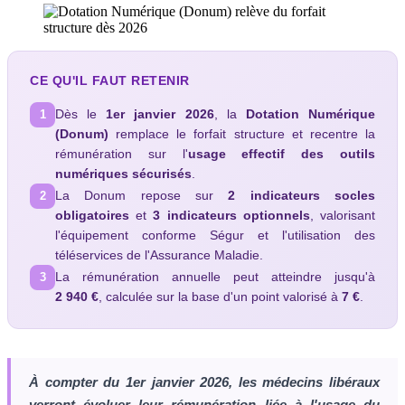
CE QU'IL FAUT RETENIR
Dès le
1er janvier 2026
, la
Dotation Numérique
1
(Donum)
remplace le forfait structure et recentre la
rémunération sur l'
usage effectif des outils
numériques sécurisés
.
La Donum repose sur
2 indicateurs socles
2
obligatoires
et
3 indicateurs optionnels
, valorisant
l'équipement conforme Ségur et l'utilisation des
téléservices de l'Assurance Maladie.
La rémunération annuelle peut atteindre jusqu'à
3
2 940 €
, calculée sur la base d'un point valorisé à
7 €
.
À compter du 1er janvier 2026, les médecins libéraux
verront évoluer leur rémunération liée à l'usage du