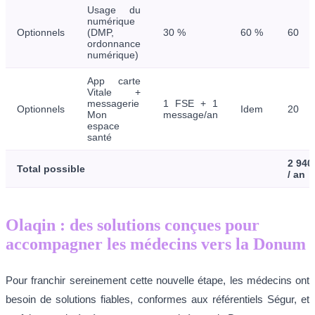
Usage du
numérique
Optionnels
(DMP,
30 %
60 %
60
ordonnance
numérique)
App carte
Vitale +
messagerie
1 FSE + 1
Optionnels
Idem
20
Mon
message/an
espace
santé
2 940
Total possible
/ an
Olaqin : des solutions conçues pour
accompagner les médecins vers la Donum
Pour franchir sereinement cette nouvelle étape, les médecins ont
besoin de solutions fiables, conformes aux référentiels Ségur, et