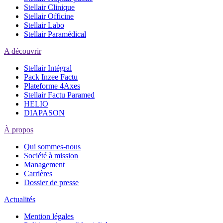
Stellair Clinique
Stellair Officine
Stellair Labo
Stellair Paramédical
A découvrir
Stellair Intégral
Pack Inzee Factu
Plateforme 4Axes
Stellair Factu Paramed
HELIO
DIAPASON
À propos
Qui sommes-nous
Société à mission
Management
Carrières
Dossier de presse
Actualités
Mention légales