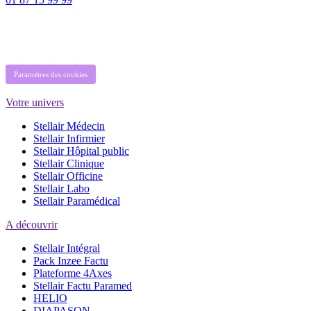
Paramètres des cookies
Votre univers
Stellair Médecin
Stellair Infirmier
Stellair Hôpital public
Stellair Clinique
Stellair Officine
Stellair Labo
Stellair Paramédical
A découvrir
Stellair Intégral
Pack Inzee Factu
Plateforme 4Axes
Stellair Factu Paramed
HELIO
DIAPASON