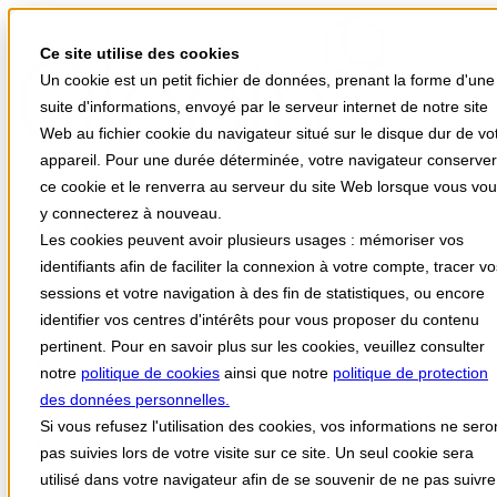
Ce site utilise des cookies
Un cookie est un petit fichier de données, prenant la forme d'une
suite d'informations, envoyé par le serveur internet de notre site
Web au fichier cookie du navigateur situé sur le disque dur de vo
appareil. Pour une durée déterminée, votre navigateur conserve
ce cookie et le renverra au serveur du site Web lorsque vous vo
Votre univers Stellair
y connecterez à nouveau.
Vos besoins
Les cookies peuvent avoir plusieurs usages : mémoriser vos
Actualités
identifiants afin de faciliter la connexion à votre compte, tracer v
A propos
Support
sessions et votre navigation à des fin de statistiques, ou encore
identifier vos centres d'intérêts pour vous proposer du contenu
Stellair Médecin
Stellair Infirmier
pertinent. Pour en savoir plus sur les cookies, veuillez consulter
Stellair Hôpital public
notre
politique de cookies
ainsi que notre
politique de protection
Stellair Clinique
des données personnelles.
Stellair Officine
Stellair Labo
Si vous refusez l'utilisation des cookies, vos informations ne sero
Stellair Paramédical
pas suivies lors de votre visite sur ce site. Un seul cookie sera
utilisé dans votre navigateur afin de se souvenir de ne pas suivre