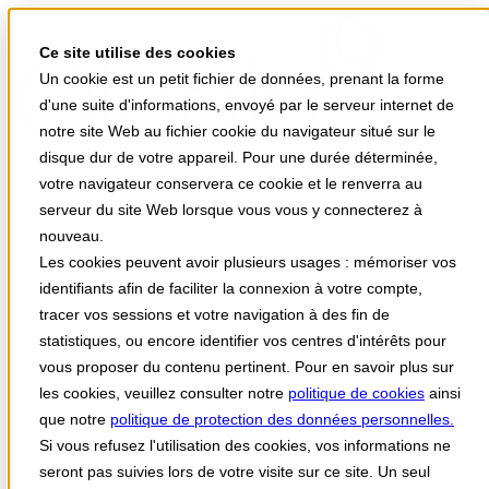
Ce site utilise des cookies
Un cookie est un petit fichier de données, prenant la forme
d'une suite d'informations, envoyé par le serveur internet de
notre site Web au fichier cookie du navigateur situé sur le
disque dur de votre appareil. Pour une durée déterminée,
votre navigateur conservera ce cookie et le renverra au
Votre univers Stellair
serveur du site Web lorsque vous vous y connecterez à
Vos besoins
nouveau.
Actualités
Les cookies peuvent avoir plusieurs usages : mémoriser vos
A propos
Support
identifiants afin de faciliter la connexion à votre compte,
tracer vos sessions et votre navigation à des fin de
Stellair Médecin
Stellair Infirmier
statistiques, ou encore identifier vos centres d'intérêts pour
Stellair Hôpital public
vous proposer du contenu pertinent. Pour en savoir plus sur
Stellair Clinique
les cookies, veuillez consulter notre
politique de cookies
ainsi
Stellair Officine
Stellair Labo
que notre
politique de protection des données personnelles.
Stellair Paramédical
Si vous refusez l'utilisation des cookies, vos informations ne
seront pas suivies lors de votre visite sur ce site. Un seul