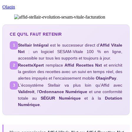
Olaqin
CE QU'IL FAUT RETENIR
Stellair Intégral
est le successeur direct d'
Affid Vitale
1
Nxt
: un logiciel SESAM-Vitale 100 % en ligne,
accessible sur tous les supports et toujours à jour.
RecetteXpert
remplace
Affid Recettes Nxt
et enrichit
2
la gestion des recettes avec un suivi en temps réel, des
alertes impayés et l'encaissement mobile
OlaqinPay
.
L'écosystème Stellair va plus loin qu'Affid avec
3
Validroit
, l'
Ordonnance Numérique
et une conformité
totale au
SÉGUR Numérique
et à la
Dotation
Numérique
.