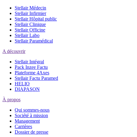
Stellair Médecin
Stellair Infirmier
Stellair Hôpital public
Stellair Clinique
Stellair Officine
Stellair Labo
Stellair Paramédical
A découvrir
Stellair Intégral
Pack Inzee Factu
Plateforme 4Axes
Stellair Factu Paramed
HELIO
DIAPASON
À propos
Qui sommes-nous
Société à mission
Management
Carrières
Dossier de presse